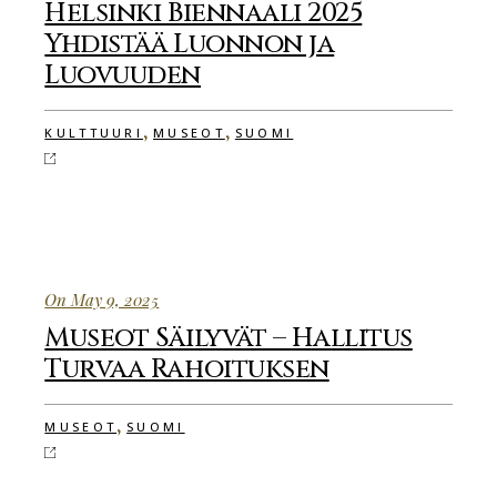
Helsinki Biennaali 2025
Yhdistää Luonnon ja
Luovuuden
,
,
KULTTUURI
MUSEOT
SUOMI
On May 9, 2025
Museot Säilyvät – Hallitus
Turvaa Rahoituksen
,
MUSEOT
SUOMI