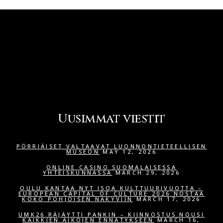
Uusimmat viestit
PÖRRIÄISET VALTAAVAT LUONNONTIETEELLISEN
MUSEON
MAY 12, 2026
ONLINE CASINO SUOMALAISESSA
YHTEISKUNNASSA
MARCH 29, 2026
OULU KANTAA NYT ISOA KULTTUURIVUOTTA –
EUROPEAN CAPITAL OF CULTURE 2026 NOSTAA
KOKO POHJOISEN NÄKYVIIN
MARCH 17, 2026
UMK26 RÄJÄYTTI PANKIN – KIINNOSTUS NOUSI
KAIKKIEN AIKOJEN ENNÄTYKSEEN
MARCH 16,