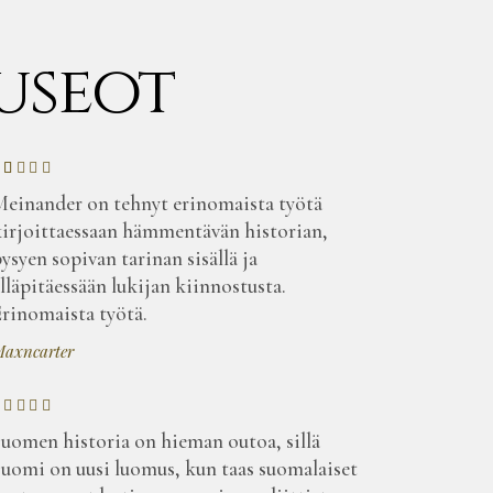
useot
einander on tehnyt erinomaista työtä
irjoittaessaan hämmentävän historian,
ysyen sopivan tarinan sisällä ja
lläpitäessään lukijan kiinnostusta.
rinomaista työtä.
axncarter
uomen historia on hieman outoa, sillä
uomi on uusi luomus, kun taas suomalaiset