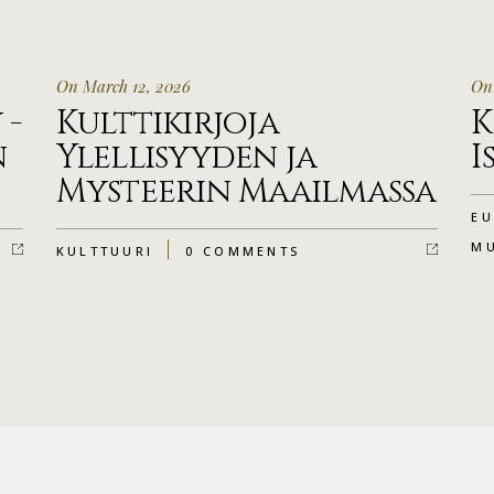
On March 12, 2026
On
 -
Kulttikirjoja
K
n
Ylellisyyden ja
I
Mysteerin Maailmassa
EU
M
KULTTUURI
0 COMMENTS