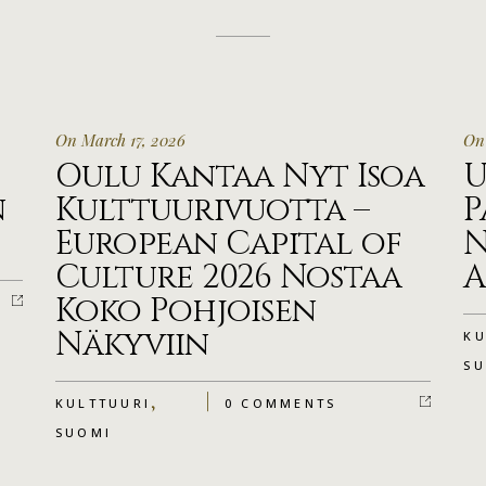
On March 17, 2026
On
Oulu Kantaa Nyt Isoa
U
n
Kulttuurivuotta –
P
European Capital of
N
Culture 2026 Nostaa
A
Koko Pohjoisen
Näkyviin
KU
S
,
KULTTUURI
0 COMMENTS
SUOMI