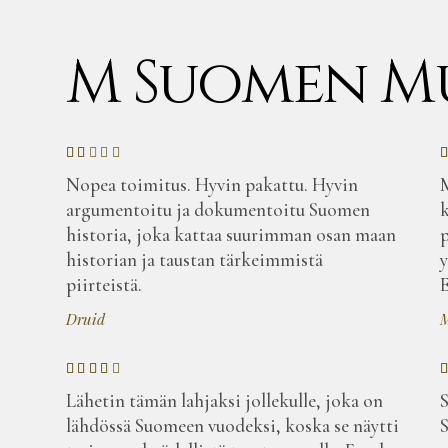
M Suomen M
Nopea toimitus. Hyvin pakattu. Hyvin
M
argumentoitu ja dokumentoitu Suomen
k
historia, joka kattaa suurimman osan maan
p
historian ja taustan tärkeimmistä
y
piirteistä.
E
Druid
M
Lähetin tämän lahjaksi jollekulle, joka on
S
lähdössä Suomeen vuodeksi, koska se näytti
S