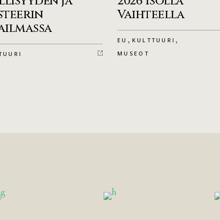
llisyyden ja
2026 Isolla
steerin
Vaihteella
ailmassa
,
,
EU
KULTTUURI
MUSEOT
TUURI