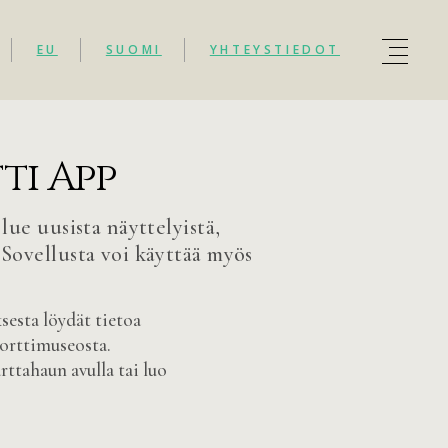
EU
SUOMI
YHTEYSTIEDOT
ti App
 lue uusista näyttelyistä,
 Sovellusta voi käyttää myös
esta löydät tietoa
orttimuseosta.
ttahaun avulla tai luo