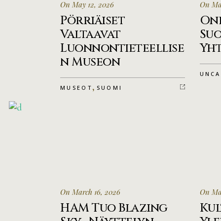
On May 12, 2026
On Ma
Pörriäiset
Onl
Valtaavat
Suo
Luonnontieteellise
Yht
n Museon
UNCA
,
MUSEOT
SUOMI
On March 16, 2026
On Mar
HAM Tuo Blazing
Kul