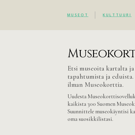
MUSEOT
KULTTUURI
Museokort
Etsi museoita kartalta ja
tapahtumista ja eduista.
ilman Museokorttia.
Uudesta Museokorttisovelluks
kaikista 300 Suomen Museok
Suunnittele museokäyntisi kar
oma suosikkilistasi.