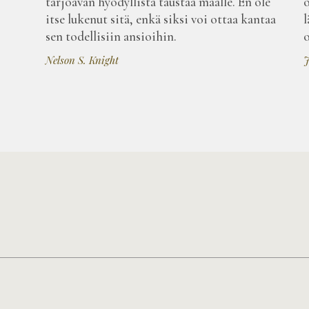
tarjoavan hyödyllistä taustaa maalle. En ole
o
itse lukenut sitä, enkä siksi voi ottaa kantaa
l
sen todellisiin ansioihin.
o
Nelson S. Knight
J