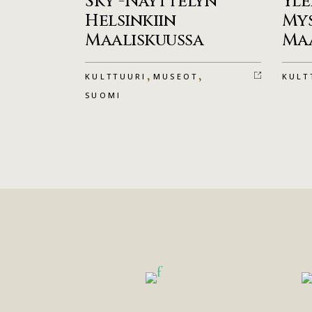
Sky -Näyttelyn
Yle
Helsinkiin
My
Maaliskuussa
Ma
,
,
KULTTUURI
MUSEOT
KULT
SUOMI