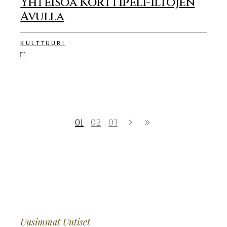
Yhteisöä Korttipeli-iltojen
Avulla
KULTTUURI
01
02
03
Uusimmat Uutiset