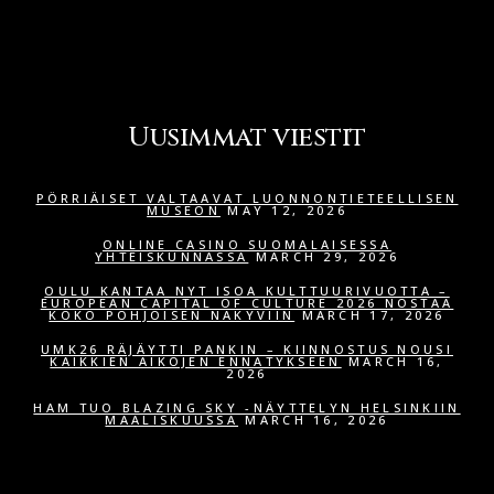
Uusimmat viestit
PÖRRIÄISET VALTAAVAT LUONNONTIETEELLISEN
MUSEON
MAY 12, 2026
ONLINE CASINO SUOMALAISESSA
YHTEISKUNNASSA
MARCH 29, 2026
OULU KANTAA NYT ISOA KULTTUURIVUOTTA –
EUROPEAN CAPITAL OF CULTURE 2026 NOSTAA
KOKO POHJOISEN NÄKYVIIN
MARCH 17, 2026
UMK26 RÄJÄYTTI PANKIN – KIINNOSTUS NOUSI
KAIKKIEN AIKOJEN ENNÄTYKSEEN
MARCH 16,
2026
HAM TUO BLAZING SKY -NÄYTTELYN HELSINKIIN
MAALISKUUSSA
MARCH 16, 2026