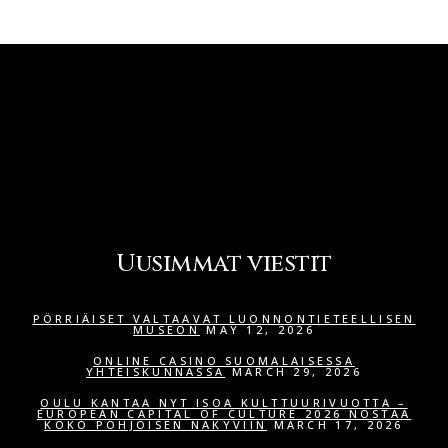
Uusimmat viestit
PÖRRIÄISET VALTAAVAT LUONNONTIETEELLISEN
MUSEON
MAY 12, 2026
ONLINE CASINO SUOMALAISESSA
YHTEISKUNNASSA
MARCH 29, 2026
OULU KANTAA NYT ISOA KULTTUURIVUOTTA –
EUROPEAN CAPITAL OF CULTURE 2026 NOSTAA
KOKO POHJOISEN NÄKYVIIN
MARCH 17, 2026