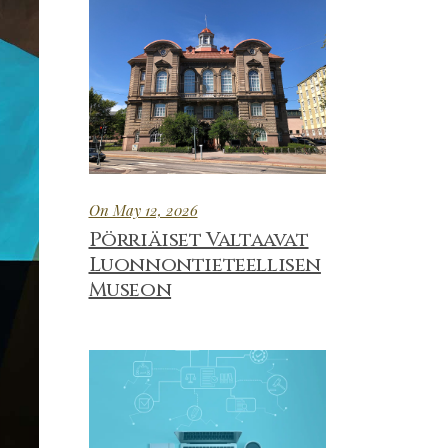
On May 12, 2026
Pörriäiset Valtaavat
Luonnontieteellisen
Museon