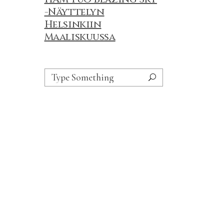
-Näyttelyn
Helsinkiin
Maaliskuussa
Search
for: