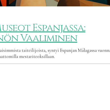
Museot Espanjassa:
nön Vaaliminen
taisimmista taiteilijoista, syntyi Espanjan Málagassa vuonn
mattomilla mestariteoksillaan.