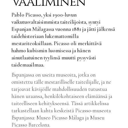
Vaaliminen
Pablo Picasso, yksi 1900-luvun
vaikutusvaltaisimmista taiteilijoista, syntyi
Espanjan Málagassa vuonna 1881 ja jätti jälkensä
taidehistoriaan lukemattomilla
mestariteoksillaan. Picasso oli merkittävä
hahmo kubismin luomisessa ja hänen
ainutlaatuinen tyylinsä muutti pysyvästi
taidemaailmaa.
Espanjassa on useita museoita, jotka on
omistettu tälle mestarilliselle taiteilijalle, ja ne
tarjoavat kävijöille mahdollisuuden tutustua
hänen uraansa, henkilökohtaiseen elämäänsä ja
taiteelliseen kehitykseensä. Tässä artikkelissa
tarkastellaan kahta keskeistä Picasso-museota
Espanjassa: Museo Picasso Málaga ja Museu
Picasso Barcelona.