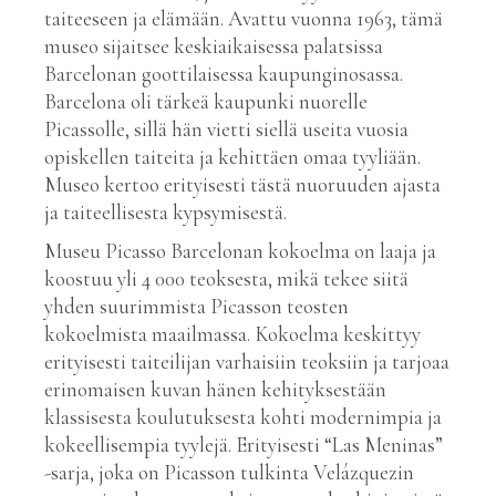
taiteeseen ja elämään. Avattu vuonna 1963, tämä
museo sijaitsee keskiaikaisessa palatsissa
Barcelonan goottilaisessa kaupunginosassa.
Barcelona oli tärkeä kaupunki nuorelle
Picassolle, sillä hän vietti siellä useita vuosia
opiskellen taiteita ja kehittäen omaa tyyliään.
Museo kertoo erityisesti tästä nuoruuden ajasta
ja taiteellisesta kypsymisestä.
Museu Picasso Barcelonan kokoelma on laaja ja
koostuu yli 4 000 teoksesta, mikä tekee siitä
yhden suurimmista Picasson teosten
kokoelmista maailmassa. Kokoelma keskittyy
erityisesti taiteilijan varhaisiin teoksiin ja tarjoaa
erinomaisen kuvan hänen kehityksestään
klassisesta koulutuksesta kohti modernimpia ja
kokeellisempia tyylejä. Erityisesti “Las Meninas”
-sarja, joka on Picasson tulkinta Velázquezin