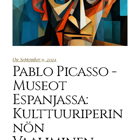
On September 9, 2024
Pablo Picasso -
Museot
Espanjassa:
Kulttuuriperin
nön