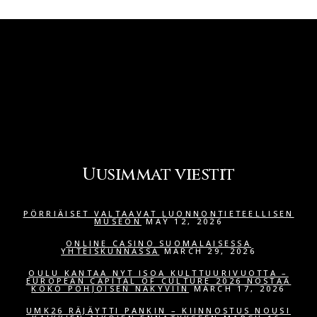
Uusimmat viestit
PÖRRIÄISET VALTAAVAT LUONNONTIETEELLISEN
MUSEON
MAY 12, 2026
ONLINE CASINO SUOMALAISESSA
YHTEISKUNNASSA
MARCH 29, 2026
OULU KANTAA NYT ISOA KULTTUURIVUOTTA –
EUROPEAN CAPITAL OF CULTURE 2026 NOSTAA
KOKO POHJOISEN NÄKYVIIN
MARCH 17, 2026
UMK26 RÄJÄYTTI PANKIN – KIINNOSTUS NOUSI