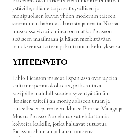
Barcelona ovat tärkeitä vierailukohteita taiteen
ystäville, sillä ne tarjoavat syvällisen ja
monipuolisen kuvan yhden modernin taiteen
suurimman hahmon elämästä ja urasta. Näissä
museoissa vieraileminen on matka Picasson
sisäiseen maailmaan ja hänen merkittävään
panokseensa taiteen ja kulttuurin kehityksessä.
Yhteenveto
Pablo Picasson museot Espanjassa ovat upeita
kulttuuriperintökohteita, jotka antavat
kävijöille mahdollisuuden syventyä tämän
ikonisen taiteilijan monipuoliseen uraan ja
taiteelliseen perintöön. Museo Picasso Málaga ja
Museu Picasso Barcelona ovat ehdottomia
kohteita kaikille, jotka haluavat tutustua
Picasson elämään ja hänen taiteensa