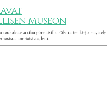
aavat
lisen Museon
toukokuussa tilaa pörriäisille. Pölyttäjien kirjo -näyttely
erhosista, ampiaisista, hytt