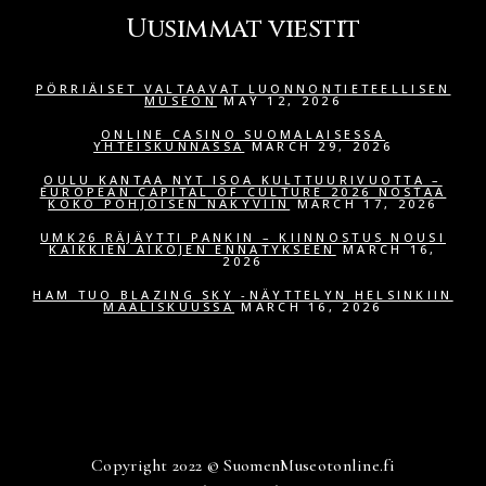
Uusimmat viestit
PÖRRIÄISET VALTAAVAT LUONNONTIETEELLISEN
MUSEON
MAY 12, 2026
ONLINE CASINO SUOMALAISESSA
YHTEISKUNNASSA
MARCH 29, 2026
OULU KANTAA NYT ISOA KULTTUURIVUOTTA –
EUROPEAN CAPITAL OF CULTURE 2026 NOSTAA
KOKO POHJOISEN NÄKYVIIN
MARCH 17, 2026
UMK26 RÄJÄYTTI PANKIN – KIINNOSTUS NOUSI
KAIKKIEN AIKOJEN ENNÄTYKSEEN
MARCH 16,
2026
HAM TUO BLAZING SKY -NÄYTTELYN HELSINKIIN
MAALISKUUSSA
MARCH 16, 2026
Copyright 2022 © SuomenMuseotonline.fi