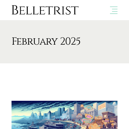
February 2025