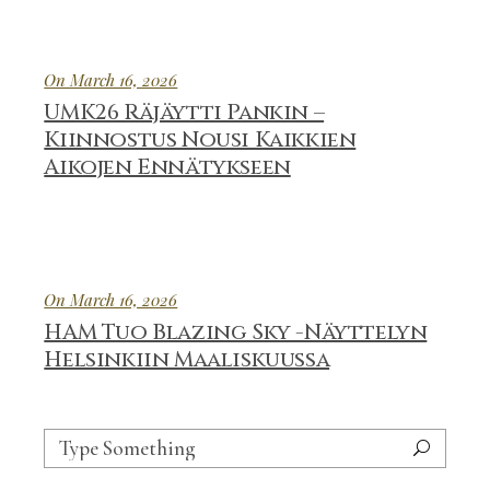
On March 16, 2026
UMK26 Räjäytti Pankin –
Kiinnostus Nousi Kaikkien
Aikojen Ennätykseen
On March 16, 2026
HAM Tuo Blazing Sky -Näyttelyn
Helsinkiin Maaliskuussa
Search
for: