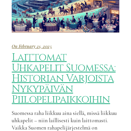
On February 21, 2025
Laittomat
Uhkapelit Suomessa:
Historian Varjoista
Nykypäivän
Piilopelipaikkoihin
Suomessa raha liikkuu aina siellä, missä liikkuu
uhkapelit – niin laillisesti kuin laittomasti.
Vaikka Suomen rahapelijärjestelmä on